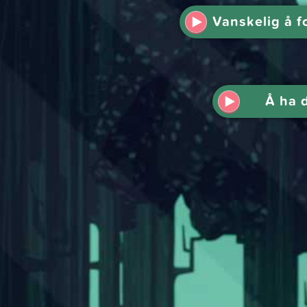
Vanskelig å f
Å ha 