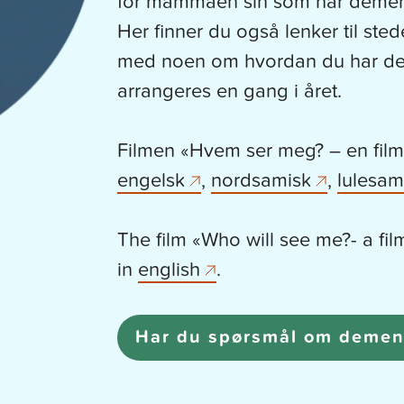
for mammaen sin som har demen
Her finner du også lenker til sted
med noen om hvordan du har de
arrangeres en gang i året.
Filmen «Hvem ser meg? – en film
engelsk
,
nordsamisk
,
lulesam
The film «Who will see me?- a fil
in
english
.
Har du spørsmål om demen