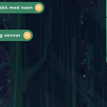
akk med noen
og venner