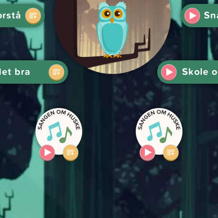
orstå
Sn
det bra
Skole 