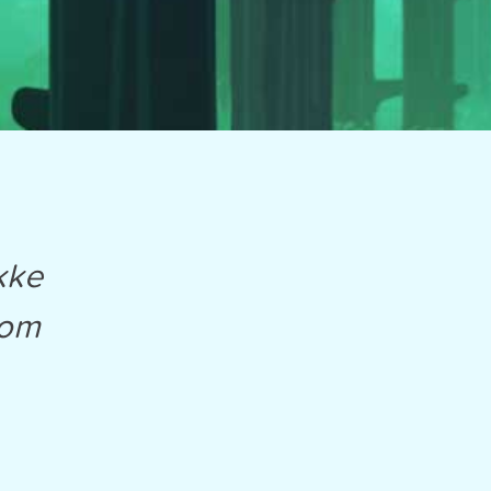
ikke
dom