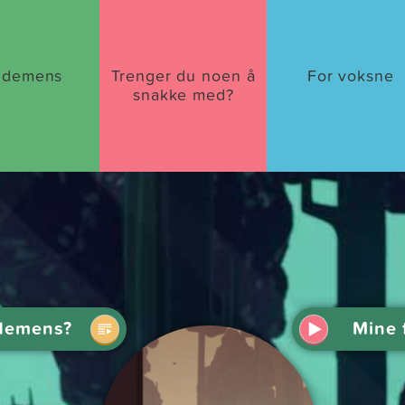
 demens
Trenger du noen å
For voksne
snakke med?
 demens?
Mine 